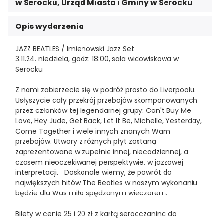
w Serocku
,
Urząd Miasta i Gminy w Serocku
Opis wydarzenia
JAZZ BEATLES / Imienowski Jazz Set
3.11.24. niedziela, godz: 18:00, sala widowiskowa w
Serocku
Z nami zabierzecie się w podróż prosto do Liverpoolu.
Usłyszycie cały przekrój przebojów skomponowanych
przez członków tej legendarnej grupy: Can't Buy Me
Love, Hey Jude, Get Back, Let It Be, Michelle, Yesterday,
Come Together i wiele innych znanych Wam
przebojów. Utwory z różnych płyt zostaną
zaprezentowane w zupełnie innej, niecodziennej, a
czasem nieoczekiwanej perspektywie, w jazzowej
interpretacji. Doskonale wiemy, że powrót do
największych hitów The Beatles w naszym wykonaniu
będzie dla Was miło spędzonym wieczorem.
Bilety w cenie 25 i 20 zł z kartą serocczanina do