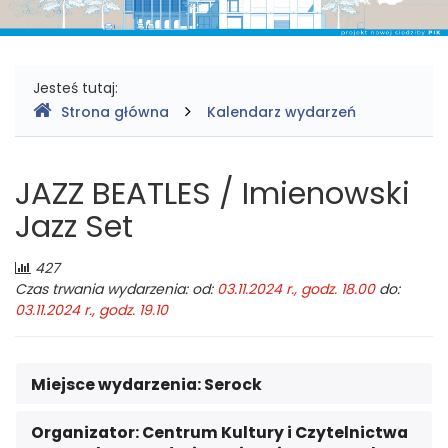
Gdzie
Jesteś tutaj:
Strona główna
Kalendarz wydarzeń
jesteśmy
JAZZ BEATLES / Imienowski
Jazz Set
Liczba
427
odwiedzających:
Czas trwania wydarzenia: od:
03.11.2024 r., godz. 18.00
do:
03.11.2024 r., godz. 19.10
Miejsce wydarzenia:
Serock
Organizator:
Centrum Kultury i Czytelnictwa