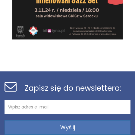
Stopka
Newsletter
Zapisz się do newslettera:
Adres
Newsletter
e-
mail: