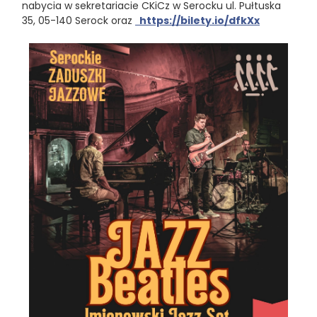
nabycia w sekretariacie CKiCz w Serocku ul. Pułtuska
35, 05-140 Serock oraz
https://bilety.io/dfkXx