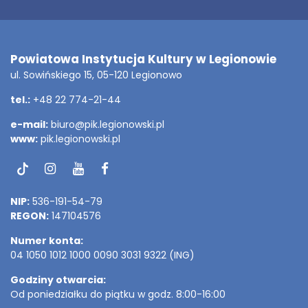
Adres
PIK
Powiatowa Instytucja Kultury w Legionowie
ul. Sowińskiego 15, 05-120 Legionowo
tel.:
+48 22 774-21-44
e-mail:
biuro@pik.legionowski.pl
www:
pik.legionowski.pl
Tik-
Instagram
Youtube
Facebook
Tok
NIP:
536-191-54-79
REGON:
147104576
Numer konta:
04 1050 1012 1000 0090 3031 9322 (ING)
Godziny otwarcia:
Od poniedziałku do piątku w godz. 8:00-16:00